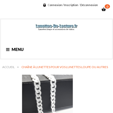
C
onnexion / Inscription
/
D
éconnexion
0
shopping_basket
Basculer
MENU
la
navigation
ACCUEIL
>
CHAÎNE À LUNETTES POUR VOS LUNETTES LOUPE OU AUTRES