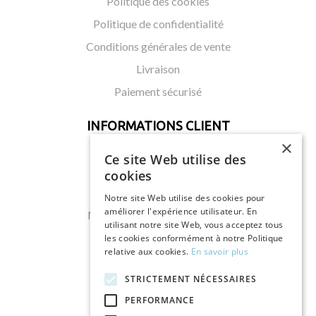
Politique des cookies
Politique de confidentialité
Conditions générales de vente
Livraison
Paiement sécurisé
INFORMATIONS CLIENT
×
_______
Ce site Web utilise des
Mon compte
cookies
Mes commandes
Notre site Web utilise des cookies pour
améliorer l'expérience utilisateur. En
Mes retours de marchandises
utilisant notre site Web, vous acceptez tous
Mes bordereaux de crédit
les cookies conformément à notre Politique
relative aux cookies.
En savoir plus
Mes adresses
STRICTEMENT NÉCESSAIRES
Mes infos personnelles
PERFORMANCE
Mes bons de réductions