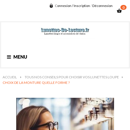
C
onnexion / Inscription
/
D
éconnexion
0
shopping_basket
Basculer
MENU
la
navigation
ACCUEIL
>
TOUS NOS CONSEILS POUR CHOISIR VOS LUNETTES LOUPE
>
CHOIX DE LA MONTURE QUELLE FORME ?