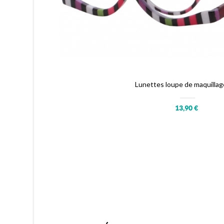
Caractéristiques Principales :
Lentilles Optiques Précises :
Nos lunettes loupe de m
de maquillage impeccable. Chaque détail est claireme
Design Ergonomique :
Conçues avec un souci du déta
maquillage. La monture est légère et élégante, offran
Lunettes loupe de maquillag
Différentes Puissances Disponibles :
Disponibles da
maquillage, garantissant une précision maximale à 
13,90 €
Éclairage LED Optionnel :
Certains modèles offrent 
l'application du maquillage, même dans des condition
Utilisation Confortable :
La légèreté et l'ajustement
une utilisation prolongée sans inconfort.
Utilisations Recommandées :
Maquillage Précis :
Parfaites pour l'application de ma
Soins de la Peau :
Idéales pour l'application de produ
Extensions de Cils :
Une aide précieuse pour l'applica