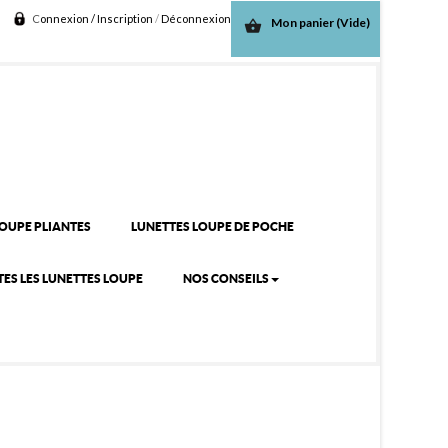
C
onnexion / Inscription
/
D
éconnexion
Mon panier
(Vide)
shopping_basket
LOUPE PLIANTES
LUNETTES LOUPE DE POCHE
ES LES LUNETTES LOUPE
NOS CONSEILS