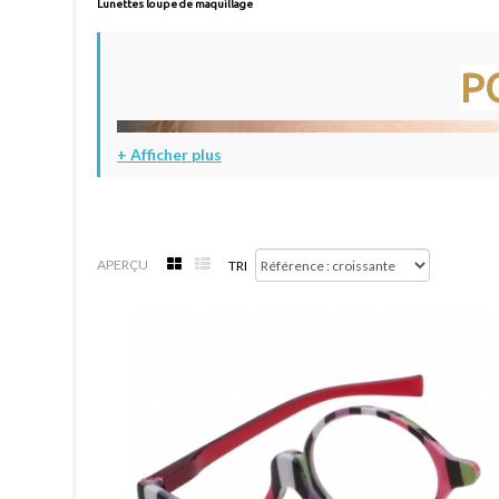
Lunettes loupe de maquillage
P
+ Afficher plus
APERÇU
TRI
- Précision Optique pour une Beauté Éclatante
Explorez l'art du maquillage avec notre collection d
et détaillée, vous permettant de perfectionner chaq