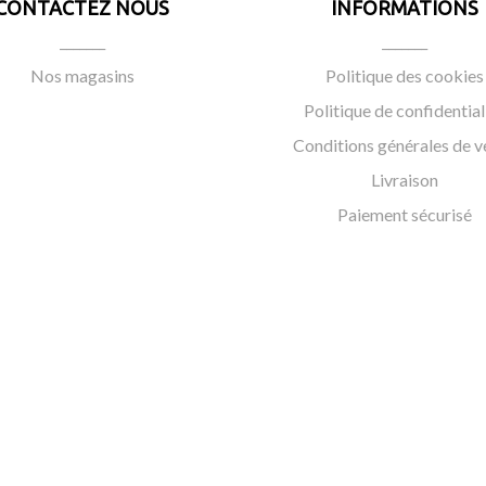
CONTACTEZ NOUS
INFORMATIONS
nettes loupe spécialement conçues pour la précision optique. Découv
_______
_______
s maintenant pour une expérience de maquillage qui allie style et pré
Nos magasins
Politique des cookies
Politique de confidential
Conditions générales de v
Livraison
Paiement sécurisé