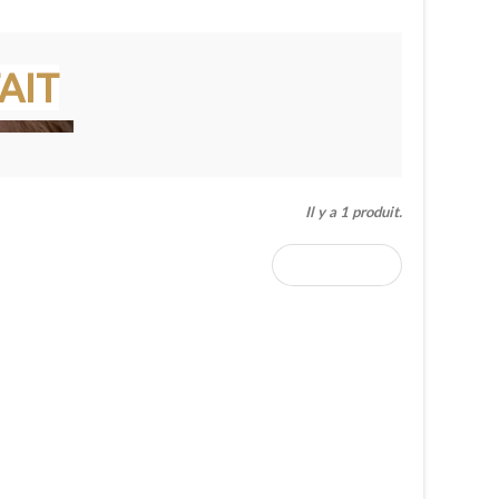
AIT
Il y a 1 produit.
COMPARER (
0
)
 maquillage. Cette catégorie offre une vision précise