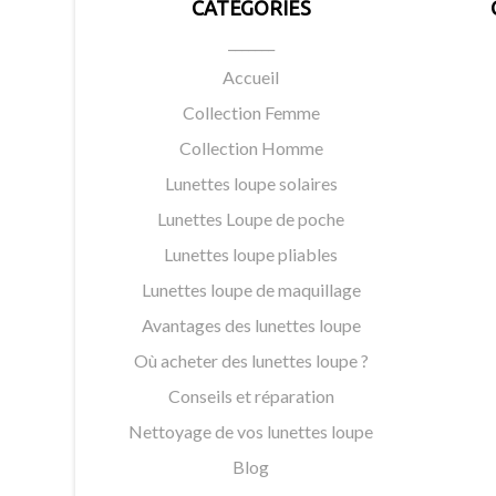
CATÉGORIES
Transformez votre routine de maquillage avec nos lu
_______
éclatant avec confiance. Explorez notre sélection dè
Accueil
Collection Femme
Collection Homme
Lunettes loupe solaires
Lunettes Loupe de poche
Lunettes loupe pliables
Lunettes loupe de maquillage
Avantages des lunettes loupe
Où acheter des lunettes loupe ?
Conseils et réparation
Nettoyage de vos lunettes loupe
Blog