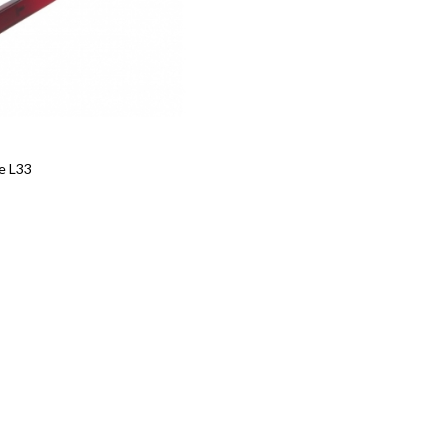
aquillage sont équipées de lentilles optiques de haute précision, off
nt visible, vous permettant d'atteindre une perfection visuelle.
il, ces lunettes loupe s'adaptent confortablement à votre visage, as
t un équilibre parfait entre fonctionnalité et esthétique.
e L33
ns différentes puissances, ces lunettes loupe vous permettent de cho
chaque étape.
une fonction d'éclairage LED intégrée, assurant une luminosité optim
s de faible luminosité.
 confortable font de ces lunettes loupe l'accessoire idéal pour votr
scara, eyeliner, et tout autre détail nécessitant une vision claire et 
its de soins de la peau nécessitant une précision, comme les sérums e
tion d'extensions de cils, garantissant une application uniforme et 