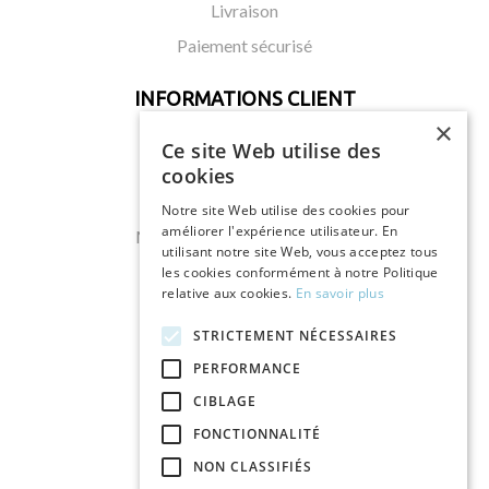
Livraison
Paiement sécurisé
INFORMATIONS CLIENT
×
_______
Ce site Web utilise des
Mon compte
cookies
Mes commandes
Notre site Web utilise des cookies pour
améliorer l'expérience utilisateur. En
Mes retours de marchandises
utilisant notre site Web, vous acceptez tous
Mes bordereaux de crédit
les cookies conformément à notre Politique
relative aux cookies.
En savoir plus
Mes adresses
STRICTEMENT NÉCESSAIRES
Mes infos personnelles
PERFORMANCE
Mes bons de réductions
CIBLAGE
FONCTIONNALITÉ
NON CLASSIFIÉS