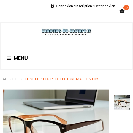
C
onnexion / Inscription
/
D
éconnexion
0
shopping_basket
Basculer
MENU
la
navigation
ACCUEIL
>
LUNETTES LOUPE DE LECTURE MARRON L08