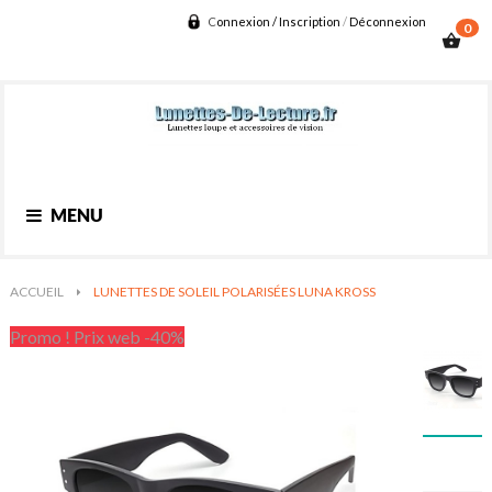
C
onnexion / Inscription
/
D
éconnexion
0
shopping_basket
Basculer
MENU
la
navigation
ACCUEIL
>
LUNETTES DE SOLEIL POLARISÉES LUNA KROSS
Promo ! Prix web -40%