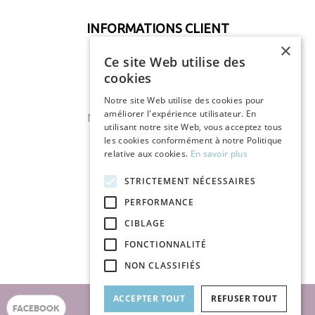
INFORMATIONS CLIENT
×
_______
Ce site Web utilise des
Mon compte
cookies
Mes commandes
Notre site Web utilise des cookies pour
améliorer l'expérience utilisateur. En
Mes retours de marchandises
utilisant notre site Web, vous acceptez tous
Mes bordereaux de crédit
les cookies conformément à notre Politique
relative aux cookies.
En savoir plus
Mes adresses
STRICTEMENT NÉCESSAIRES
Mes infos personnelles
PERFORMANCE
Mes bons de réductions
CIBLAGE
FONCTIONNALITÉ
NON CLASSIFIÉS
ACCEPTER TOUT
REFUSER TOUT
FACEBOOK