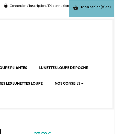
C
onnexion / Inscription
/
D
éconnexion
Mon panier
(Vide)
shopping_basket
LOUPE PLIANTES
LUNETTES LOUPE DE POCHE
ES LES LUNETTES LOUPE
NOS CONSEILS
l